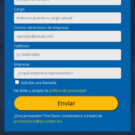
Cargo:
Correo electrónico de empresa:
Teléfono:
Empresa:
Solicitar una llamada
He leído y acepto la
política de privacidad
¿Eres proveedor? Por favor contáctanos a través de
proveedores@arcondec.mx