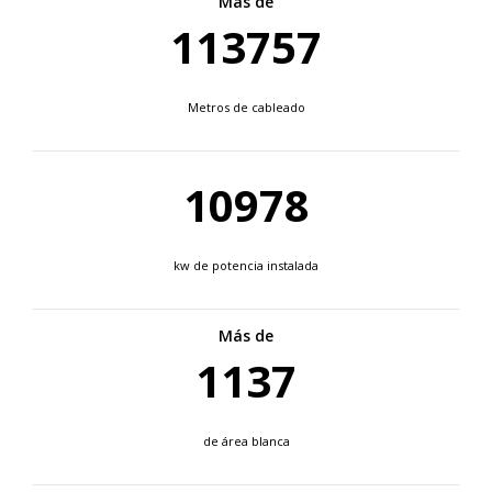
Más de
130000
Metros de cableado
12550
kw de potencia instalada
Más de
1300
de área blanca