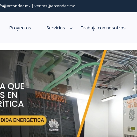
nfo@arcondec.mx
|
ventas@arcondec.mx
Proyectos
Servicios
Trabaja con nosotros