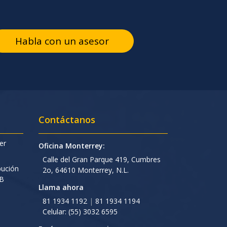
Habla con un asesor
Contáctanos
er
Oficina Monterrey:
Calle del Gran Parque 419, Cumbres
bución
2o, 64610 Monterrey, N.L.
BB
Llama ahora
81 1934 1192
|
81 1934 1194
Celular: (55) 3032 6595