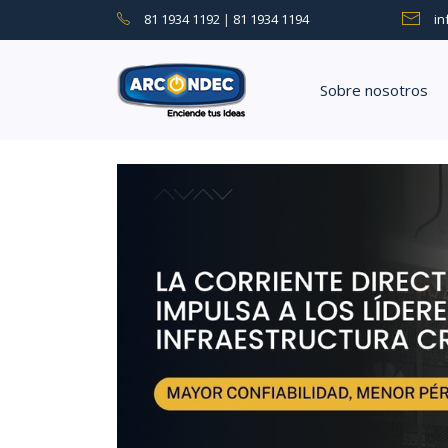
81 1934 1192
|
81 1934 1194
i
Sobre nosotros